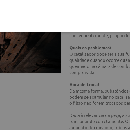
Porém, é preciso realizar as r
que isso aconteça, algumas at
ajudar, e muito, a manter a int
consequentemente, proporcio
Quais os problemas?
O catalisador pode ter a sua 
qualidade quando ocorre quan
queimado na câmara de combus
comprovada!
Hora de troca!
Da mesma forma, substâncias 
podem se acumular no catalis
o filtro não forem trocados de
Dada à relevância da peça, a su
funcionando corretamente. Os 
aumento de consumo, ruídos a