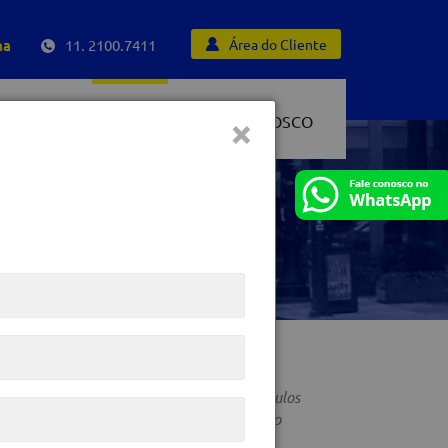
ma
11. 2100.7411
Área do Cliente
×
NOTÍCIAS
MOÇÕES
FALE CONOSCO
 DO CATALISADOR?
duzir as emissões de poluentes pelos veículos
senvolvido para ter a mesma durabilidade do