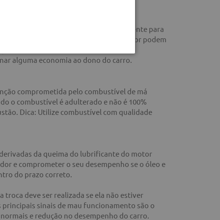
evisões e manutenções do carro corretamente para
itudes simples do motorista e do reparador podem
egridade da vida útil da peça e,
nar alguma economia ao dono do carro.
função comprometida pelo combustível de má
do o combustível é adulterado e não é 100%
tão. Dica: Utilize combustível com qualidade
derivadas da queima do lubrificante do motor
ador e comprometer o seu desempenho se o óleo e
ntro do prazo correto.
a troca deve ser realizada se ela não estiver
principais sinais de mau funcionamento são o
normais e redução no desempenho do carro.