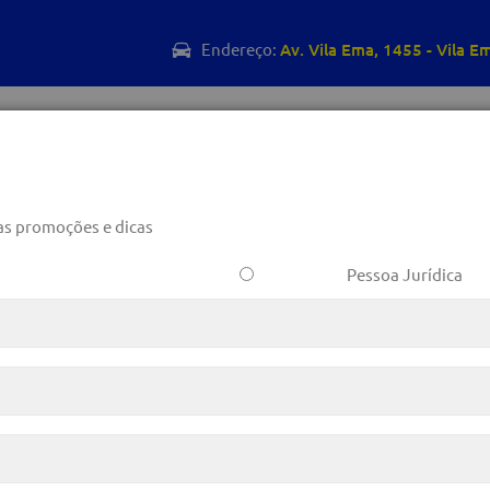
Endereço:
Av. Vila Ema, 1455 - Vila E
INICIO
SOBRE A GEVASCO
MONTADORAS
PRO
as promoções e dicas
ANTE PRESERVAR A VIDA ÚTIL
Pessoa Jurídica
28 de maio de 2021 por
https://garagem360.com.br/
Componente fundamental para re
automotivos, o catalisador é de
automóvel.