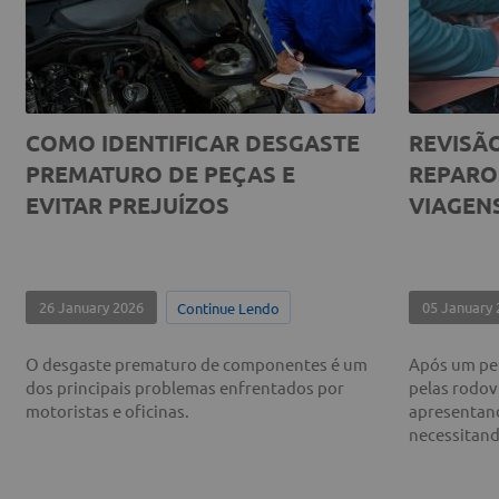
REVISÃO PARA VIAGENS DE FIM
PRO
ÓS
DE ANO: O QUE CHECAR ANTES
VER
DE PEGAR A ESTRADA
IND
14 December 2025
14 D
Continue Lendo
s
Com a chegada das festas de fim de ano, as
O set
estradas brasileiras voltam a ficar
nova 
movimentadas.
Mover 
pela L