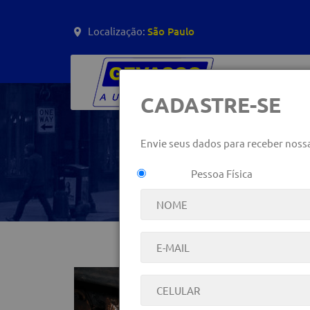
Localização:
São Paulo
CADASTRE-SE
Envie seus dados para receber noss
PORQUE É IMPORT
Pessoa Física