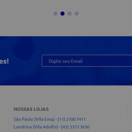
es!
NOSSAS LOJAS
São Paulo (Vila Ema) -
(11) 2100 7411
Londrina (Vila Adolfo) -
(43) 3373 3630